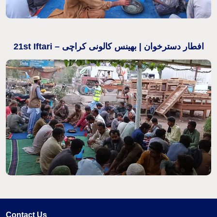
21st Iftari – افطار دسترخوان | بھینس کالونی کراچی
Contact Us