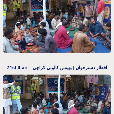
21st Iftari – افطار دسترخوان | بھینس کالونی کراچی