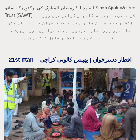
الحمدللہ! رمضان المبارک کی برکتوں کے ساتھ Sindh Ajrak Welfare
Trust (SAWT) کی جانب سے بھینس کالونی کراچی میں روزانہ
افطار دسترخوان جاری ہے۔ اس دسترخوان پر روزانہ بڑی
تعداد میں روزہ دار، مزدور، بچے، خواتین اور ضرورت مند
افراد شریک ہو کر افطار حاصل کرتے ہیں۔
21st Iftari – افطار دسترخوان | بھینس کالونی کراچی