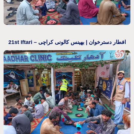
21st Iftari – افطار دسترخوان | بھینس کالونی کراچی