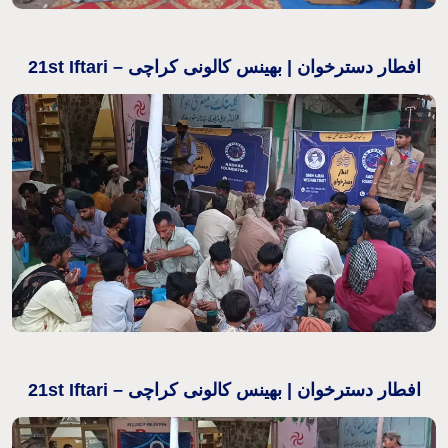
21st Iftari – افطار دسترخوان | بھینس کالونی کراچی
21st Iftari – افطار دسترخوان | بھینس کالونی کراچی